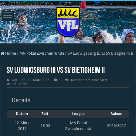
Home
/
MN Pokal Zwischenrunde
/
SV Ludwigsburg III vs SV Bietigheim II
SV Ludwigsburg III vs SV Bietigheim II
für
vati
12. März 2017
Kommentare deaktiviert
SV
961 Views
Ludwigsburg
III
vs
Details
SV
Bietigheim
II
Datum
Zeit
League
Saison
12. März
MN Pokal
18:00
2016/2017
2017
Zwischenrunde