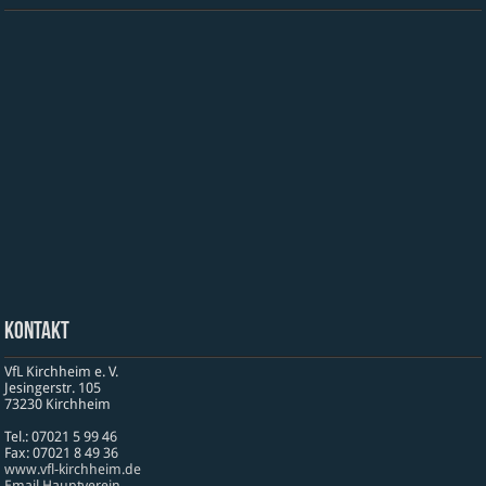
Kontakt
VfL Kirchheim e. V.
Jesinger­str. 105
73230 Kirch­heim
Tel.: 07021 5 99 46
Fax: 07021 8 49 36
www​.vfl​-kirch​heim​.de
Email Hauptverein