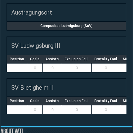
Austragungsort
Campusbad Ludwigsburg (SuV)
SV Ludwigsburg III
Position
Goals
Assists
Exclusion Foul
Brutality Foul
Misco
0
0
0
0
SV Bietigheim II
Position
Goals
Assists
Exclusion Foul
Brutality Foul
Misco
0
0
0
0
About vati