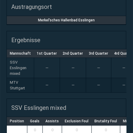
Austragungsort
Merkel'sches Hallenbad Esslingen
Ergebnisse
Mannschaft
1st Quarter
2nd Quarter
3rd Quarter
4rd Quarte
SSV
Esslingen
—
—
—
—
mixed
MTV
—
—
—
—
Stuttgart
SSV Esslingen mixed
Position
Goals
Assists
Exclusion Foul
Brutality Foul
Misco
0
0
0
0