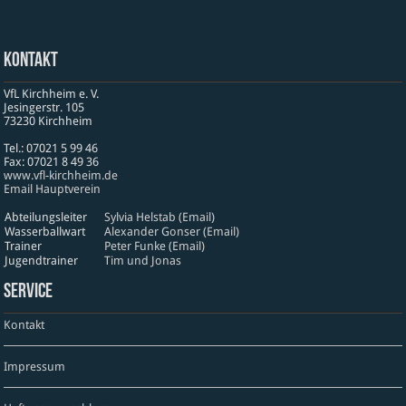
Kontakt
VfL Kirchheim e. V.
Jesinger­str. 105
73230 Kirch­heim
Tel.: 07021 5 99 46
Fax: 07021 8 49 36
www​.vfl​-kirch​heim​.de
Email Hauptverein
Abteilungsleiter
Sylvia Helstab (Email)
Wasserballwart
Alexander Gonser (Email)
Trainer
Peter Funke (Email)
Jugendtrainer
Tim und Jonas
Service
Kontakt
Impressum