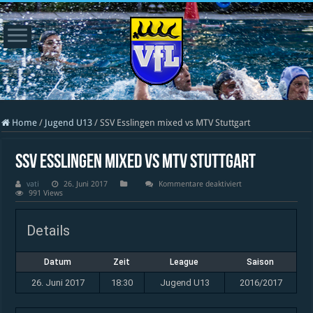
Home
/
Jugend U13
/
SSV Esslingen mixed vs MTV Stuttgart
SSV Esslingen mixed vs MTV Stuttgart
für
vati
26. Juni 2017
Kommentare deaktiviert
SSV
991 Views
Esslingen
mixed
vs
Details
MTV
Stuttgart
Datum
Zeit
League
Saison
26. Juni 2017
18:30
Jugend U13
2016/2017