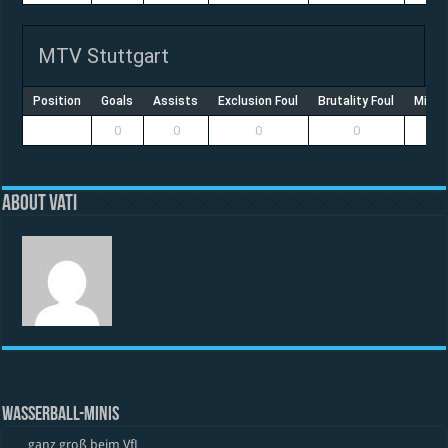
MTV Stuttgart
Position
Goals
Assists
Exclusion Foul
Brutality Foul
Misco
0
0
0
0
About vati
WASSERBALL-MINIS
… ganz groß beim VfL