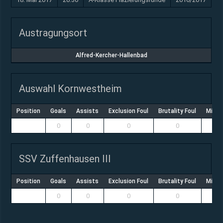
Austragungsort
Alfred-Kercher-Hallenbad
Auswahl Kornwestheim
Position
Goals
Assists
Exclusion Foul
Brutality Foul
Misco
0
0
0
0
SSV Zuffenhausen III
Position
Goals
Assists
Exclusion Foul
Brutality Foul
Misco
0
0
0
0