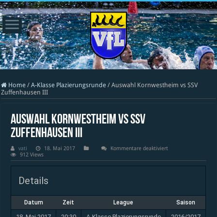
Home
/
A-Klasse Plazierungsrunde
/
Auswahl Kornwestheim vs SSV
Zuffenhausen III
Auswahl Kornwestheim vs SSV
Zuffenhausen III
für
vati
18. Mai 2017
Kommentare deaktiviert
Auswahl
912 Views
Kornwestheim
vs
SSV
Details
Zuffenhausen
III
Datum
Zeit
League
Saison
18. Mai 2017
20:30
A-Klasse Plazierungsrunde
2016/2017