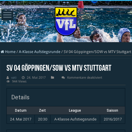
Home
/
A-Klasse Aufstiegsrunde
/
SV 04 Göppingen/SOW vs MTV Stuttgart
SV 04 Göppingen/SOW vs MTV Stuttgart
für
vati
24. Mai 2017
Kommentare deaktiviert
SV
944 Views
04
Göppingen/SOW
vs
Details
MTV
Stuttgart
Datum
Zeit
League
Saison
24. Mai 2017
20:30
A-Klasse Aufstiegsrunde
2016/2017