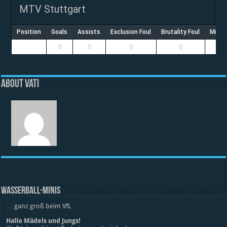
MTV Stuttgart
Position
Goals
Assists
Exclusion Foul
Brutality Foul
Misco
0
0
0
0
About vati
WASSERBALL-MINIS
… ganz groß beim VfL
Hallo Mädels und Jungs!