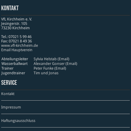
Kontakt
VfL Kirchheim e. V.
Jesinger­str. 105
73230 Kirch­heim
Tel.: 07021 5 99 46
Fax: 07021 8 49 36
www​.vfl​-kirch​heim​.de
Email Hauptverein
Abteilungsleiter
Sylvia Helstab (Email)
Wasserballwart
Alexander Gonser (Email)
Trainer
Peter Funke (Email)
Jugendtrainer
Tim und Jonas
Service
Kontakt
Impressum
Haftungsausschluss