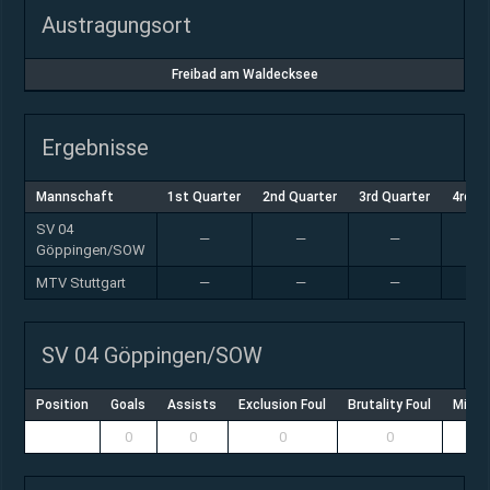
Austragungsort
Freibad am Waldecksee
Ergebnisse
Mannschaft
1st Quarter
2nd Quarter
3rd Quarter
4rd Q
SV 04
—
—
—
Göppingen/SOW
MTV Stuttgart
—
—
—
SV 04 Göppingen/SOW
Position
Goals
Assists
Exclusion Foul
Brutality Foul
Misco
0
0
0
0