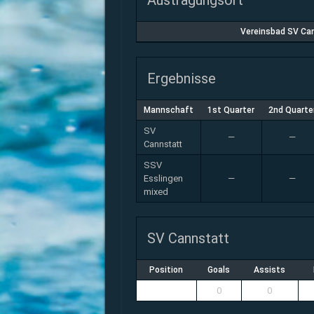
Austragungsort
Vereinsbad SV Ca
Ergebnisse
Mannschaft
1st Quarter
2nd Quarte
SV
—
—
Cannstatt
SSV
Esslingen
—
—
mixed
SV Cannstatt
Position
Goals
Assists
0
0