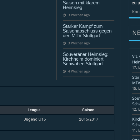
mixed
Saison mit klarem
zu 
Heimsieg
Kont
3 Wochen ago
Starker Kampf zum
Saisonabschluss gegen
N
den MTV Stuttgart
3 Wochen ago
Souveräner Heimsieg:
VfL 
Kirchheim dominiert
Hei
Schwaben Stuttgart
17. J
4 Wochen ago
Sta
MTV 
15. J
Souv
Schw
12. J
League
Saison
Jugend U15
2016/2017
Kirc
Schw
11. J