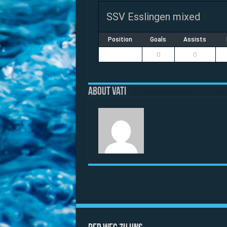
SSV Esslingen mixed
Position
Goals
Assists
0
0
About vati