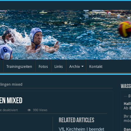
Trainingszeiten
Fotos
Links
Archiv
Kontakt
slingen mixed
WASS
… g
gen mixed
Hal
Ab 8
für
 deaktiviert
990 Views
SV
Ihr 
Cannstatt
Related Articles
möch
vs
SSV
VfL Kirchheim I beendet
Esslingen
Dan