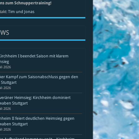
uns zum Schnuppertraining!
akt:
Tim und Jonas
EWS
Kirchheim I beendet Saison mit klarem
msieg
uli 2026
rker Kampf zum Saisonabschluss gegen den
Stuttgart
uli 2026
eräner Heimsieg: Kirchheim dominiert
aben Stuttgart
uli 2026
hheim II feiert deutlichen Heimsieg gegen
aben Stuttgart
uli 2026