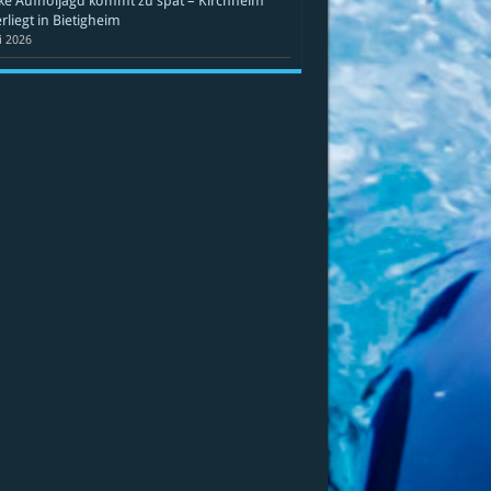
ke Aufholjagd kommt zu spät – Kirchheim
rliegt in Bietigheim
li 2026