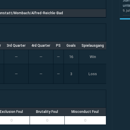
Star
unte
9. Ju
nnstatt/Mombach/Alfred-Reichle-Bad
r
3rd Quarter
4rd Quarter
PS
Goals
Spielausgang
—
—
—
16
Win
—
—
—
3
Loss
Exclusion Foul
Brutality Foul
Misconduct Foul
0
0
0