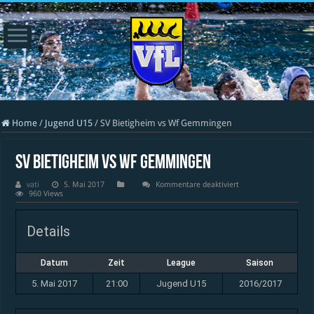
Home
/
Jugend U15
/
SV Bietigheim vs Wf Gemmingen
SV Bietigheim vs Wf Gemmingen
für
vati
5. Mai 2017
Kommentare deaktiviert
SV
960 Views
Bietigheim
vs
Wf
Details
Gemmingen
Datum
Zeit
League
Saison
5. Mai 2017
21:00
Jugend U15
2016/2017