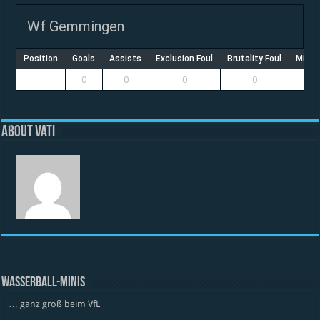
Wf Gemmingen
Position
Goals
Assists
Exclusion Foul
Brutality Foul
Misco
0
0
0
0
About vati
WASSERBALL-MINIS
… ganz groß beim VfL