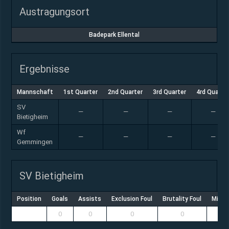
Austragungsort
Badepark Ellental
Ergebnisse
Mannschaft
1st Quarter
2nd Quarter
3rd Quarter
4rd Quarte
SV
—
—
—
—
Bietigheim
Wf
—
—
—
—
Gemmingen
SV Bietigheim
Position
Goals
Assists
Exclusion Foul
Brutality Foul
Misco
0
0
0
0