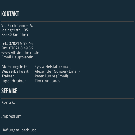
Kontakt
VfL Kirchheim e. V.
Jesinger­str. 105
73230 Kirch­heim
Tel.: 07021 5 99 46
Fax: 07021 8 49 36
www​.vfl​-kirch​heim​.de
Email Hauptverein
Abteilungsleiter
Sylvia Helstab (Email)
Wasserballwart
Alexander Gonser (Email)
Trainer
Peter Funke (Email)
Jugendtrainer
Tim und Jonas
Service
Kontakt
Impressum
Haftungsausschluss