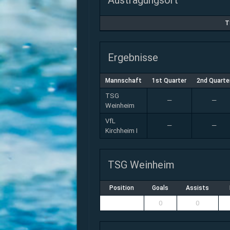
Austragungsort
T
Ergebnisse
Mannschaft
1st Quarter
2nd Quarte
TSG
—
—
Weinheim
VfL
—
—
Kirchheim I
TSG Weinheim
Position
Goals
Assists
0
0