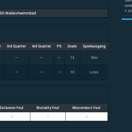
Star
unte
9. Ju
SG Waldschwimmbad
r
3rd Quarter
4rd Quarter
PS
Goals
Spielausgang
—
—
—
13
Win
—
—
—
10
Loss
Exclusion Foul
Brutality Foul
Misconduct Foul
0
0
0