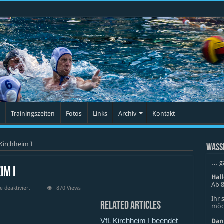
Trainingszeiten
Fotos
Links
Archiv
Kontakt
Kirchheim I
WASS
… g
im I
Hal
Ab 8
für
 deaktiviert
870 Views
TSG
Ihr 
Weinheim
Related Articles
möch
vs
VfL
VfL Kirchheim I beendet
Kirchheim
Dan