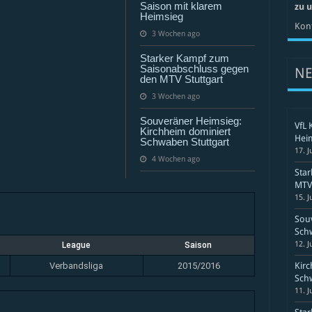
I
Saison mit klarem
zu 
Heimsieg
Kont
3 Wochen ago
Starker Kampf zum
Saisonabschluss gegen
N
den MTV Stuttgart
3 Wochen ago
Souveräner Heimsieg:
VfL 
Kirchheim dominiert
Hei
Schwaben Stuttgart
17. J
4 Wochen ago
Sta
MTV 
15. J
Souv
Schw
12. J
League
Saison
Verbandsliga
2015/2016
Kirc
Schw
11. J