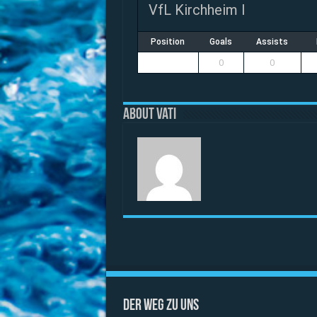
VfL Kirchheim I
Position
Goals
Assists
0
0
About vati
Der Weg zu uns