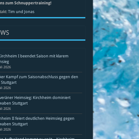
uns zum Schnuppertraining!
akt:
Tim und Jonas
EWS
Kirchheim I beendet Saison mit klarem
msieg
uli 2026
rker Kampf zum Saisonabschluss gegen den
Stuttgart
uli 2026
eräner Heimsieg: Kirchheim dominiert
aben Stuttgart
uli 2026
hheim II feiert deutlichen Heimsieg gegen
aben Stuttgart
uli 2026