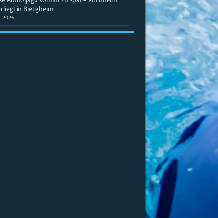
ke Aufholjagd kommt zu spät – Kirchheim
rliegt in Bietigheim
li 2026