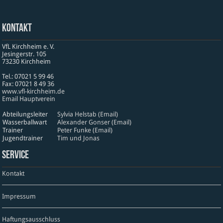
Kontakt
VfL Kirchheim e. V.
Jesinger­str. 105
73230 Kirch­heim
Tel.: 07021 5 99 46
Fax: 07021 8 49 36
www​.vfl​-kirch​heim​.de
Email Hauptverein
Abteilungsleiter
Sylvia Helstab (Email)
Wasserballwart
Alexander Gonser (Email)
Trainer
Peter Funke (Email)
Jugendtrainer
Tim und Jonas
Service
Kontakt
Impressum
Haftungsausschluss