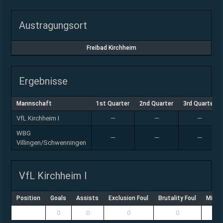
Austragungsort
Freibad Kirchheim
Ergebnisse
Mannschaft
1st Quarter
2nd Quarter
3rd Quarter
VfL Kirchheim I
—
—
—
WBG
—
—
—
Villingen/Schwenningen
VfL Kirchheim I
Position
Goals
Assists
Exclusion Foul
Brutality Foul
Misco
0
0
0
0