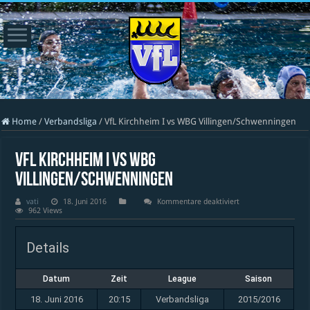
Home
/
Verbandsliga
/
VfL Kirchheim I vs WBG Villingen/Schwenningen
VfL Kirchheim I vs WBG
Villingen/Schwenningen
für
vati
18. Juni 2016
Kommentare deaktiviert
VfL
962 Views
Kirchheim
I
vs
Details
WBG
Villingen/Schwennin
Datum
Zeit
League
Saison
18. Juni 2016
20:15
Verbandsliga
2015/2016