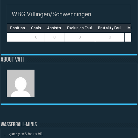
WBG Villingen/Schwenningen
Position
Goals
Assists
Exclusion Foul
Brutality Foul
Misco
0
0
0
0
About vati
WASSERBALL-MINIS
… ganz groß beim VfL