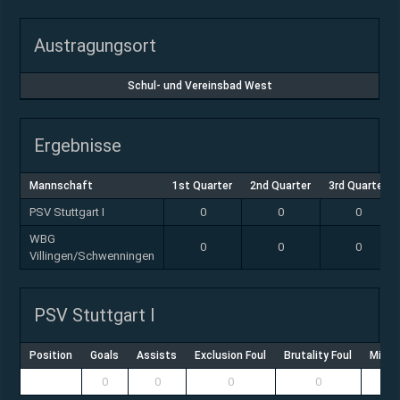
Austragungsort
Schul- und Vereinsbad West
Ergebnisse
Mannschaft
1st Quarter
2nd Quarter
3rd Quarter
PSV Stuttgart I
0
0
0
WBG
0
0
0
Villingen/Schwenningen
PSV Stuttgart I
Position
Goals
Assists
Exclusion Foul
Brutality Foul
Misco
0
0
0
0