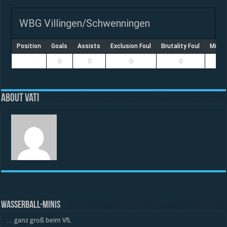
WBG Villingen/Schwenningen
Position
Goals
Assists
Exclusion Foul
Brutality Foul
Misco
0
0
0
0
About vati
WASSERBALL-MINIS
… ganz groß beim VfL