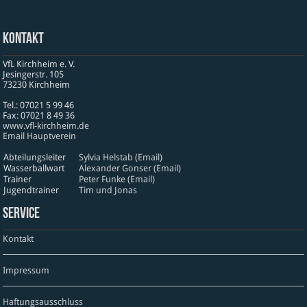
Kontakt
VfL Kirchheim e. V.
Jesinger­str. 105
73230 Kirch­heim
Tel.: 07021 5 99 46
Fax: 07021 8 49 36
www​.vfl​-kirch​heim​.de
Email Hauptverein
Abteilungsleiter
Sylvia Helstab (Email)
Wasserballwart
Alexander Gonser (Email)
Trainer
Peter Funke (Email)
Jugendtrainer
Tim und Jonas
Service
Kontakt
Impressum
Haftungsausschluss