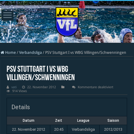
Home
/
Verbandsliga
/
PSV Stuttgart I vs WBG Villingen/Schwenningen
PSV Stuttgart I vs WBG
Villingen/Schwenningen
für
vati
22. November 2012
Kommentare deaktiviert
PSV
914 Views
Stuttgart
I
vs
Details
WBG
Villingen/Sch
Datum
Zeit
League
Saison
22. November 2012
20:45
Verbandsliga
2012/2013