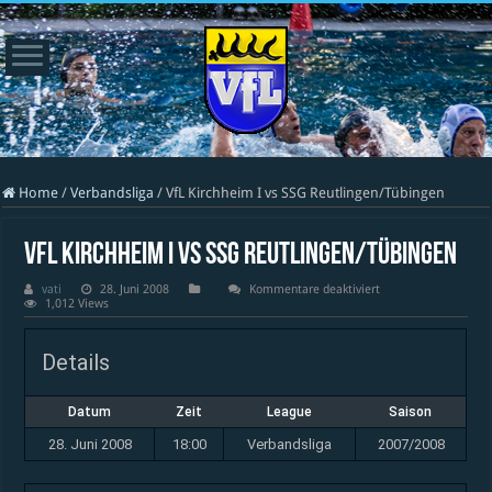
Home
/
Verbandsliga
/
VfL Kirchheim I vs SSG Reutlingen/Tübingen
VfL Kirchheim I vs SSG Reutlingen/Tübingen
für
vati
28. Juni 2008
Kommentare deaktiviert
VfL
1,012 Views
Kirchheim
I
vs
Details
SSG
Reutlingen/Tübingen
Datum
Zeit
League
Saison
28. Juni 2008
18:00
Verbandsliga
2007/2008