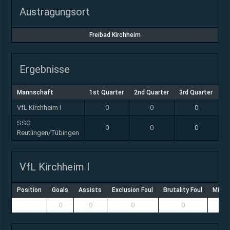
Austragungsort
Freibad Kirchheim
Ergebnisse
Mannschaft
1st Quarter
2nd Quarter
3rd Quarter
4r
VfL Kirchheim I
0
0
0
SSG
0
0
0
Reutlingen/Tübingen
VfL Kirchheim I
Position
Goals
Assists
Exclusion Foul
Brutality Foul
Misco
0
0
0
0