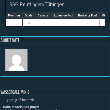
SSG Reutlingen/Tübingen
Position
Goals
Assists
Exclusion Foul
Brutality Foul
Misco
0
0
0
0
About vati
WASSERBALL-MINIS
… ganz groß beim VfL
Hallo Mädels und Jungs!