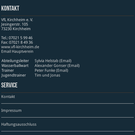
Kontakt
VfL Kirchheim e. V.
Jesinger­str. 105
73230 Kirch­heim
Tel.: 07021 5 99 46
Fax: 07021 8 49 36
www​.vfl​-kirch​heim​.de
Email Hauptverein
Abteilungsleiter
Sylvia Helstab (Email)
Wasserballwart
Alexander Gonser (Email)
Trainer
Peter Funke (Email)
Jugendtrainer
Tim und Jonas
Service
Kontakt
Impressum
Haftungsausschluss