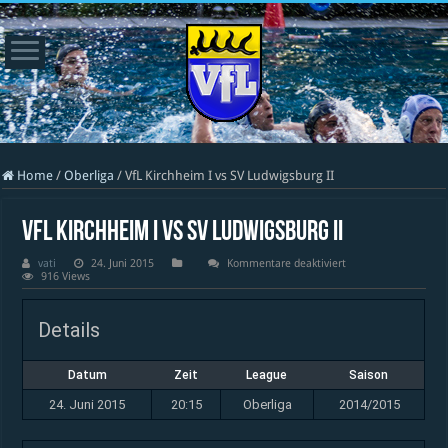
Home
/
Oberliga
/
VfL Kirchheim I vs SV Ludwigsburg II
VfL Kirchheim I vs SV Ludwigsburg II
für
vati
24. Juni 2015
Kommentare deaktiviert
VfL
916 Views
Kirchheim
I
vs
Details
SV
Ludwigsburg
II
Datum
Zeit
League
Saison
24. Juni 2015
20:15
Oberliga
2014/2015