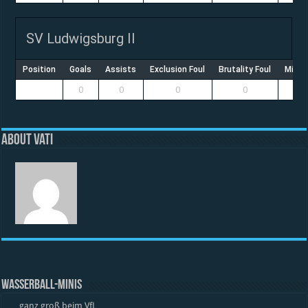
SV Ludwigsburg II
Position
Goals
Assists
Exclusion Foul
Brutality Foul
Misco
0
0
0
0
About vati
WASSERBALL-MINIS
… ganz groß beim VfL