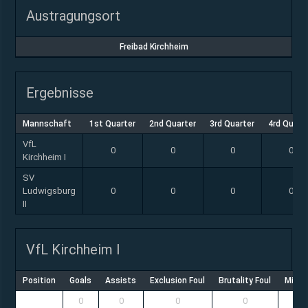
Austragungsort
Freibad Kirchheim
Ergebnisse
Mannschaft
1st Quarter
2nd Quarter
3rd Quarter
4rd Quart
VfL
0
0
0
0
Kirchheim I
SV
Ludwigsburg
0
0
0
0
II
VfL Kirchheim I
Position
Goals
Assists
Exclusion Foul
Brutality Foul
Misco
0
0
0
0