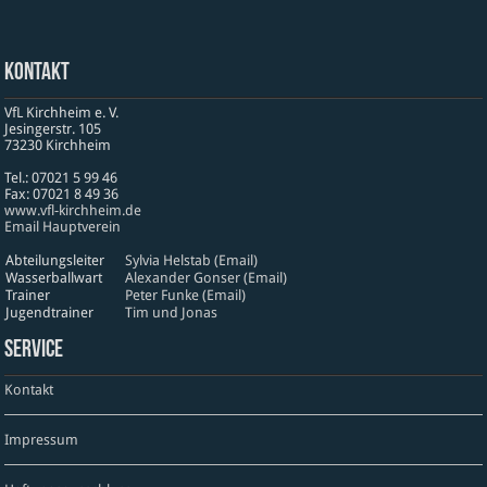
Kontakt
VfL Kirchheim e. V.
Jesinger­str. 105
73230 Kirch­heim
Tel.: 07021 5 99 46
Fax: 07021 8 49 36
www​.vfl​-kirch​heim​.de
Email Hauptverein
Abteilungsleiter
Sylvia Helstab (Email)
Wasserballwart
Alexander Gonser (Email)
Trainer
Peter Funke (Email)
Jugendtrainer
Tim und Jonas
Service
Kontakt
Impressum