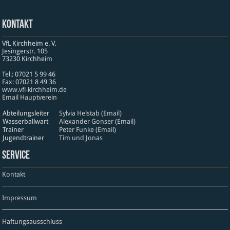
Kontakt
VfL Kirchheim e. V.
Jesinger­str. 105
73230 Kirch­heim
Tel.: 07021 5 99 46
Fax: 07021 8 49 36
www​.vfl​-kirch​heim​.de
Email Hauptverein
Abteilungsleiter
Sylvia Helstab (Email)
Wasserballwart
Alexander Gonser (Email)
Trainer
Peter Funke (Email)
Jugendtrainer
Tim und Jonas
Service
Kontakt
Impressum
Haftungsausschluss