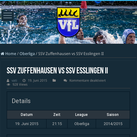
Home
/
Oberliga
/
SSV Zuffenhausen vs SSV Esslingen II
SSV Zuffenhausen vs SSV Esslingen II
für
vati
19. Juni 2015
Kommentare deaktiviert
SSV
928 Views
Zuffenhausen
vs
SSV
Details
Esslingen
II
Datum
Zeit
League
Saison
19. Juni 2015
21:15
Oberliga
2014/2015