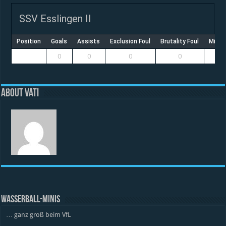
SSV Esslingen II
Position
Goals
Assists
Exclusion Foul
Brutality Foul
Misco
0
0
0
0
About vati
WASSERBALL-MINIS
… ganz groß beim VfL