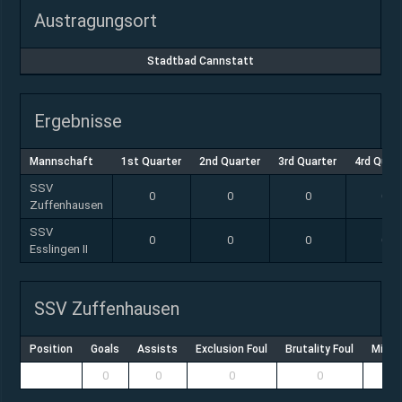
Austragungsort
Stadtbad Cannstatt
Ergebnisse
Mannschaft
1st Quarter
2nd Quarter
3rd Quarter
4rd Quar
SSV
0
0
0
0
Zuffenhausen
SSV
0
0
0
0
Esslingen II
SSV Zuffenhausen
Position
Goals
Assists
Exclusion Foul
Brutality Foul
Misco
0
0
0
0