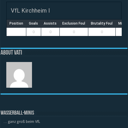
VfL Kirchheim I
Position
Goals
Assists
Exclusion Foul
Brutality Foul
Misco
0
0
0
0
About vati
WASSERBALL-MINIS
… ganz groß beim VfL