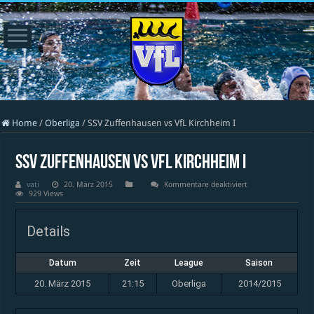
Home
/
Oberliga
/
SSV Zuffenhausen vs VfL Kirchheim I
SSV Zuffenhausen vs VfL Kirchheim I
für
vati
20. März 2015
Kommentare deaktiviert
SSV
929 Views
Zuffenhausen
vs
VfL
Details
Kirchheim
I
Datum
Zeit
League
Saison
20. März 2015
21:15
Oberliga
2014/2015