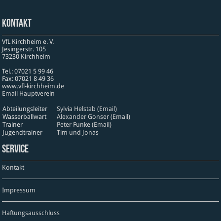
Kontakt
VfL Kirchheim e. V.
Jesinger­str. 105
73230 Kirch­heim
Tel.: 07021 5 99 46
Fax: 07021 8 49 36
www​.vfl​-kirch​heim​.de
Email Hauptverein
Abteilungsleiter
Sylvia Helstab (Email)
Wasserballwart
Alexander Gonser (Email)
Trainer
Peter Funke (Email)
Jugendtrainer
Tim und Jonas
Service
Kontakt
Impressum
Haftungsausschluss