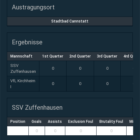
Austragungsort
Stadtbad Cannstatt
Ergebnisse
Mannschaft
1st Quarter
2nd Quarter
3rd Quarter
4rd Quar
SSV
0
0
0
0
Zuffenhausen
VfL Kirchheim
0
0
0
0
I
SSV Zuffenhausen
Position
Goals
Assists
Exclusion Foul
Brutality Foul
Misco
0
0
0
0