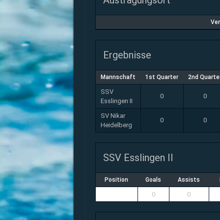
Austragungsort
Ver
Ergebnisse
Mannschaft
1st Quarter
2nd Quarte
SSV
0
0
Esslingen II
SV Nikar
0
0
Heidelberg
SSV Esslingen II
Position
Goals
Assists
0
0