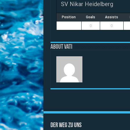
SV Nikar Heidelberg
Position
Goals
Assists
0
0
About vati
Der Weg zu uns