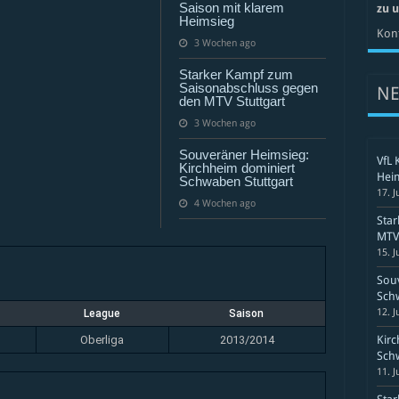
Nikar
Saison mit klarem
zu 
Heidelberg
Heimsieg
Kont
3 Wochen ago
Starker Kampf zum
Saisonabschluss gegen
N
den MTV Stuttgart
3 Wochen ago
Souveräner Heimsieg:
VfL 
Kirchheim dominiert
Hei
Schwaben Stuttgart
17. J
4 Wochen ago
Sta
MTV 
15. J
Souv
Schw
12. J
League
Saison
Oberliga
2013/2014
Kirc
Schw
11. J