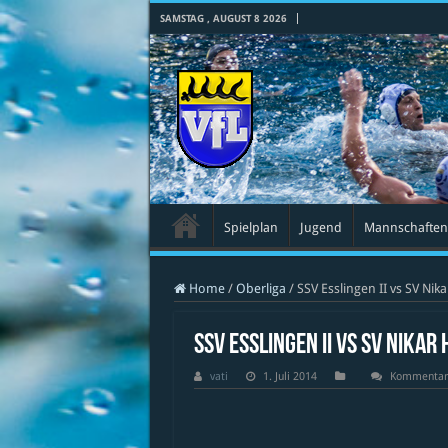
SAMSTAG , AUGUST 8 2026
Spielplan
Jugend
Mannschaften
Home
/
Oberliga
/
SSV Esslingen II vs SV Nik
SSV Esslingen II vs SV Nikar
vati
1. Juli 2014
Kommentare