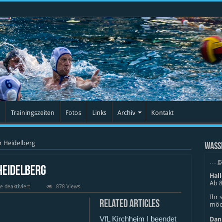
Trainingszeiten
Fotos
Links
Archiv
Kontakt
ar Heidelberg
WASS
… g
 Heidelberg
Hal
Ab 8
für
 deaktiviert
878 Views
SSV
Ihr 
Esslingen
Related Articles
möch
II
vs
VfL Kirchheim I beendet
SV
Dan