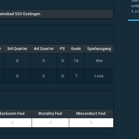
Star
unte
9. Ju
einsbad SSV Esslingen
r
3rd Quarter
4rd Quarter
PS
Goals
Spielausgang
0
0
0
14
Win
0
0
0
7
Loss
Exclusion Foul
Brutality Foul
Misconduct Foul
0
0
0