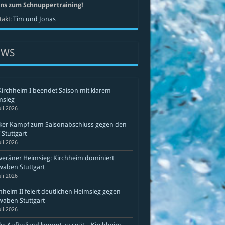
uns zum Schnuppertraining!
akt:
Tim und Jonas
EWS
Kirchheim I beendet Saison mit klarem
msieg
uli 2026
rker Kampf zum Saisonabschluss gegen den
Stuttgart
uli 2026
eräner Heimsieg: Kirchheim dominiert
aben Stuttgart
uli 2026
hheim II feiert deutlichen Heimsieg gegen
aben Stuttgart
uli 2026