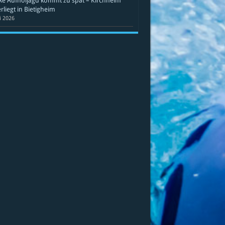
ke Aufholjagd kommt zu spät – Kirchheim
rliegt in Bietigheim
li 2026