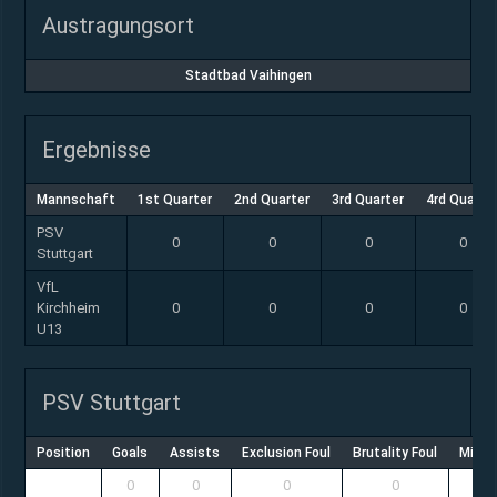
Austragungsort
Stadtbad Vaihingen
Ergebnisse
Mannschaft
1st Quarter
2nd Quarter
3rd Quarter
4rd Quarte
PSV
0
0
0
0
Stuttgart
VfL
Kirchheim
0
0
0
0
U13
PSV Stuttgart
Position
Goals
Assists
Exclusion Foul
Brutality Foul
Misco
0
0
0
0