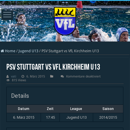
Home
/
Jugend U13
/
PSV Stuttgart vs VfL Kirchheim U13
PSV Stuttgart vs VfL Kirchheim U13
für
vati
6. März 2015
Kommentare deaktiviert
PSV
815 Views
Stuttgart
vs
VfL
Details
Kirchheim
U13
Datum
Zeit
League
Saison
6. März 2015
17:45
Jugend U13
2014/2015