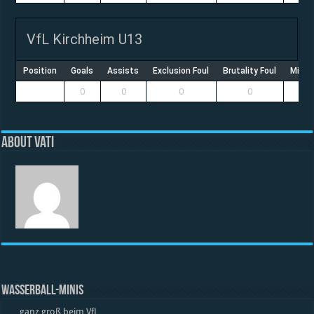
VfL Kirchheim U13
Position
Goals
Assists
Exclusion Foul
Brutality Foul
Misco
0
0
0
0
About vati
WASSERBALL-MINIS
… ganz groß beim VfL