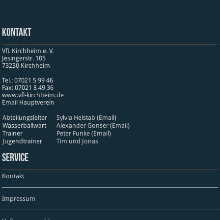
Kontakt
VfL Kirchheim e. V.
Jesinger­str. 105
73230 Kirch­heim
Tel.: 07021 5 99 46
Fax: 07021 8 49 36
www​.vfl​-kirch​heim​.de
Email Hauptverein
Abteilungsleiter
Sylvia Helstab (Email)
Wasserballwart
Alexander Gonser (Email)
Trainer
Peter Funke (Email)
Jugendtrainer
Tim und Jonas
Service
Kontakt
Impressum