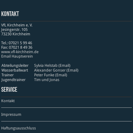
Kontakt
VfL Kirchheim e. V.
Jesinger­str. 105
73230 Kirch­heim
Tel.: 07021 5 99 46
Fax: 07021 8 49 36
www​.vfl​-kirch​heim​.de
Email Hauptverein
Abteilungsleiter
Sylvia Helstab (Email)
Wasserballwart
Alexander Gonser (Email)
Trainer
Peter Funke (Email)
Jugendtrainer
Tim und Jonas
Service
Kontakt
Impressum
Haftungsausschluss