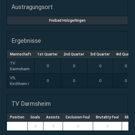
Austragungsort
Freibad Holzgerlingen
Ergebnisse
Mannschaft
1st Quarter
2nd Quarter
3rd Quarter
4rd Quarte
TV
0
0
0
0
Darmsheim
VfL
0
0
0
0
Kirchheim I
TV Darmsheim
Position
Goals
Assists
Exclusion Foul
Brutality Foul
Misco
0
0
0
0