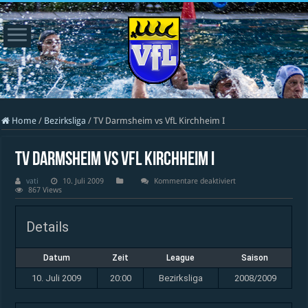
Home
/
Bezirksliga
/
TV Darmsheim vs VfL Kirchheim I
TV Darmsheim vs VfL Kirchheim I
für
vati
10. Juli 2009
Kommentare deaktiviert
TV
867 Views
Darmsheim
vs
VfL
Details
Kirchheim
I
Datum
Zeit
League
Saison
10. Juli 2009
20:00
Bezirksliga
2008/2009