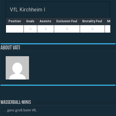
VfL Kirchheim I
Position
Goals
Assists
Exclusion Foul
Brutality Foul
Misco
0
0
0
0
About vati
WASSERBALL-MINIS
… ganz groß beim VfL