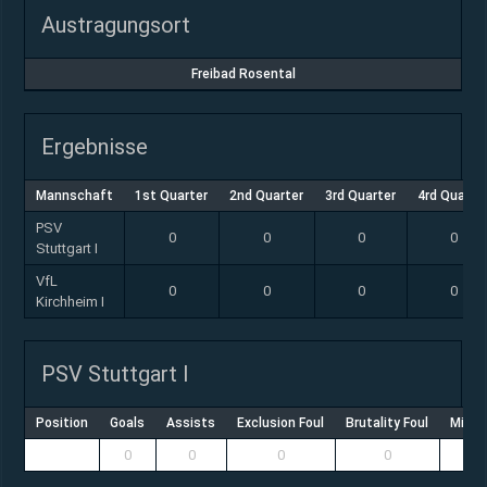
Austragungsort
Freibad Rosental
Ergebnisse
Mannschaft
1st Quarter
2nd Quarter
3rd Quarter
4rd Quarte
PSV
0
0
0
0
Stuttgart I
VfL
0
0
0
0
Kirchheim I
PSV Stuttgart I
Position
Goals
Assists
Exclusion Foul
Brutality Foul
Misco
0
0
0
0