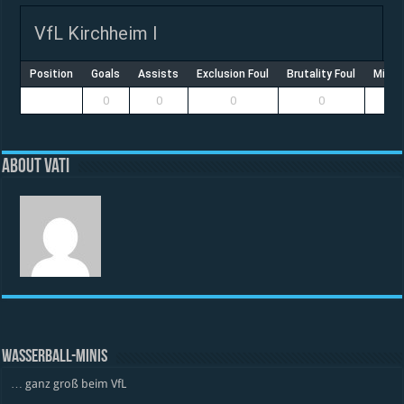
VfL Kirchheim I
Position
Goals
Assists
Exclusion Foul
Brutality Foul
Misco
0
0
0
0
About vati
WASSERBALL-MINIS
… ganz groß beim VfL