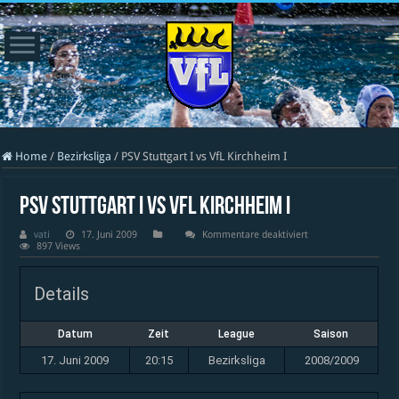
Home
/
Bezirksliga
/
PSV Stuttgart I vs VfL Kirchheim I
PSV Stuttgart I vs VfL Kirchheim I
für
vati
17. Juni 2009
Kommentare deaktiviert
PSV
897 Views
Stuttgart
I
vs
Details
VfL
Kirchheim
I
Datum
Zeit
League
Saison
17. Juni 2009
20:15
Bezirksliga
2008/2009