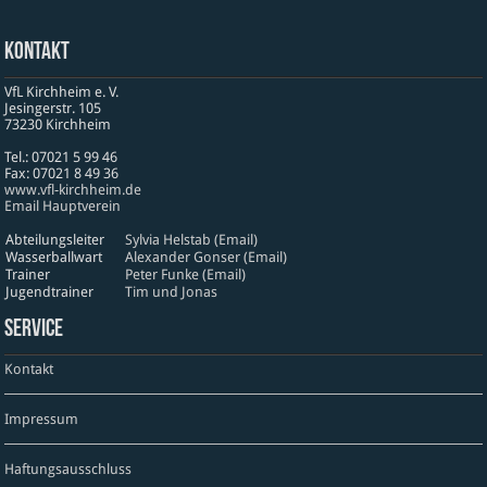
Kontakt
VfL Kirchheim e. V.
Jesinger­str. 105
73230 Kirch­heim
Tel.: 07021 5 99 46
Fax: 07021 8 49 36
www​.vfl​-kirch​heim​.de
Email Hauptverein
Abteilungsleiter
Sylvia Helstab (Email)
Wasserballwart
Alexander Gonser (Email)
Trainer
Peter Funke (Email)
Jugendtrainer
Tim und Jonas
Service
Kontakt
Impressum
Haftungsausschluss