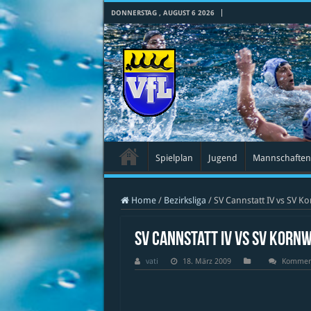
DONNERSTAG , AUGUST 6 2026
Spielplan
Jugend
Mannschaften
Home
/
Bezirksliga
/
SV Cannstatt IV vs SV 
SV Cannstatt IV vs SV Korn
vati
18. März 2009
Komment