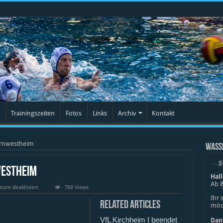
Trainingszeiten
Fotos
Links
Archiv
Kontakt
Kornwestheim
WASS
… g
westheim
Hal
Ab 8
für
are deaktiviert
788 Views
SV
Ihr 
Cannstatt
Related Articles
möch
IV
vs
VfL Kirchheim I beendet
SV
Dan