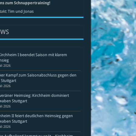
uns zum Schnuppertraining!
akt:
Tim und Jonas
EWS
Kirchheim I beendet Saison mit klarem
msieg
uli 2026
rker Kampf zum Saisonabschluss gegen den
Stuttgart
uli 2026
eräner Heimsieg: Kirchheim dominiert
aben Stuttgart
uli 2026
hheim II feiert deutlichen Heimsieg gegen
aben Stuttgart
uli 2026