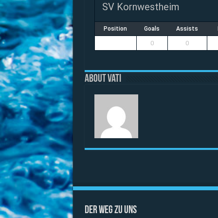
SV Kornwestheim
Position
Goals
Assists
0
0
About vati
Der Weg zu uns