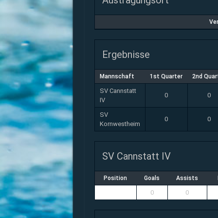
Austragungsort
Ve
Ergebnisse
Mannschaft
1st Quarter
2nd Quar
SV Cannstatt
0
0
IV
SV
0
0
Kornwestheim
SV Cannstatt IV
Position
Goals
Assists
0
0