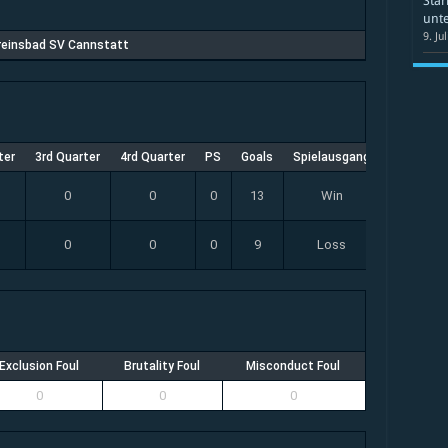
Star
unte
9. Ju
reinsbad SV Cannstatt
ter
3rd Quarter
4rd Quarter
PS
Goals
Spielausgang
0
0
0
13
Win
0
0
0
9
Loss
Exclusion Foul
Brutality Foul
Misconduct Foul
0
0
0