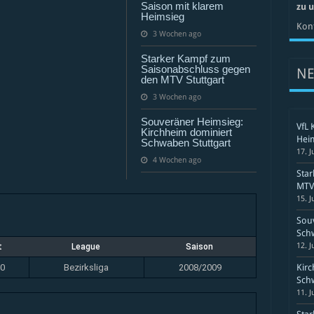
Kornwestheim
Saison mit klarem
zu 
Heimsieg
Kont
3 Wochen ago
Starker Kampf zum
Saisonabschluss gegen
N
den MTV Stuttgart
3 Wochen ago
Souveräner Heimsieg:
VfL 
Kirchheim dominiert
Hei
Schwaben Stuttgart
17. J
4 Wochen ago
Sta
MTV 
15. J
Souv
Schw
12. J
t
League
Saison
00
Bezirksliga
2008/2009
Kirc
Schw
11. J