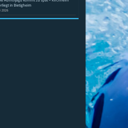
ke Aufholjagd kommt zu spät – Kirchheim
rliegt in Bietigheim
li 2026