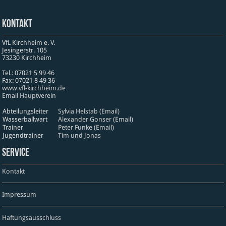
Kontakt
VfL Kirchheim e. V.
Jesinger­str. 105
73230 Kirch­heim
Tel.: 07021 5 99 46
Fax: 07021 8 49 36
www​.vfl​-kirch​heim​.de
Email Hauptverein
Abteilungsleiter
Sylvia Helstab (Email)
Wasserballwart
Alexander Gonser (Email)
Trainer
Peter Funke (Email)
Jugendtrainer
Tim und Jonas
Service
Kontakt
Impressum
Haftungsausschluss