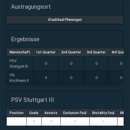
Austragungsort
Stadtbad Plieningen
Ergebnisse
Mannschaft
1st Quarter
2nd Quarter
3rd Quarter
4rd Quarte
PSV
0
0
0
0
Stuttgart III
VfL
0
0
0
0
Kirchheim II
PSV Stuttgart III
Position
Goals
Assists
Exclusion Foul
Brutality Foul
Misco
0
0
0
0