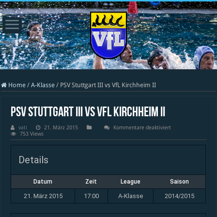
Home
/
A-Klasse
/
PSV Stuttgart III vs VfL Kirchheim II
PSV Stuttgart III vs VfL Kirchheim II
für
vati
21. März 2015
Kommentare deaktiviert
PSV
753 Views
Stuttgart
III
vs
Details
VfL
Kirchheim
II
Datum
Zeit
League
Saison
21. März 2015
17:00
A-Klasse
2014/2015