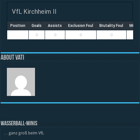
VfL Kirchheim II
Position
Goals
Assists
Exclusion Foul
Brutality Foul
Misco
0
0
0
0
About vati
WASSERBALL-MINIS
… ganz groß beim VfL