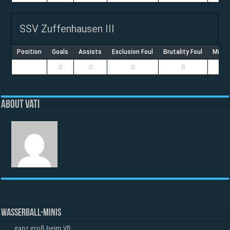
SSV Zuffenhausen III
Position
Goals
Assists
Exclusion Foul
Brutality Foul
Misco
0
0
0
0
About vati
WASSERBALL-MINIS
… ganz groß beim VfL