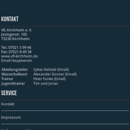
Kontakt
VfL Kirchheim e. V.
Jesinger­str. 105
73230 Kirch­heim
Tel.: 07021 5 99 46
Fax: 07021 8 49 36
www​.vfl​-kirch​heim​.de
Email Hauptverein
Abteilungsleiter
Sylvia Helstab (Email)
Wasserballwart
Alexander Gonser (Email)
Trainer
Peter Funke (Email)
Jugendtrainer
Tim und Jonas
Service
Kontakt
Impressum