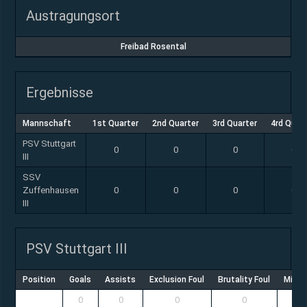
Austragungsort
Freibad Rosental
Ergebnisse
Mannschaft
1st Quarter
2nd Quarter
3rd Quarter
4rd Quar
PSV Stuttgart
0
0
0
0
III
SSV
Zuffenhausen
0
0
0
0
III
PSV Stuttgart III
Position
Goals
Assists
Exclusion Foul
Brutality Foul
Misco
0
0
0
0