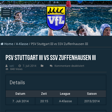
Home
/
A-Klasse
/
PSV Stuttgart III vs SSV Zuffenhausen III
PSV Stuttgart III vs SSV Zuffenhausen III
für
vati
7. Juli 2014
Kommentare deaktiviert
PSV
848 Views
Stuttgart
III
vs
Details
SSV
Zuffenhausen
III
Datum
Zeit
League
Saison
7. Juli 2014
20:15
A-Klasse
2013/2014