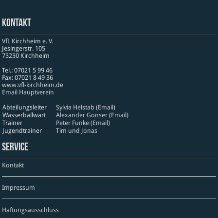
Kontakt
VfL Kirchheim e. V.
Jesinger­str. 105
73230 Kirch­heim
Tel.: 07021 5 99 46
Fax: 07021 8 49 36
www​.vfl​-kirch​heim​.de
Email Hauptverein
Abteilungsleiter
Sylvia Helstab (Email)
Wasserballwart
Alexander Gonser (Email)
Trainer
Peter Funke (Email)
Jugendtrainer
Tim und Jonas
Service
Kontakt
Impressum
Haftungsausschluss