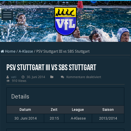
Home
/
A-Klasse
/
PSV Stuttgart III vs SBS Stuttgart
PSV Stuttgart III vs SBS Stuttgart
für
vati
30. Juni 2014
Kommentare deaktiviert
PSV
910 Views
Stuttgart
III
vs
Details
SBS
Stuttgart
Datum
Zeit
League
Saison
30. Juni 2014
20:15
A-Klasse
2013/2014