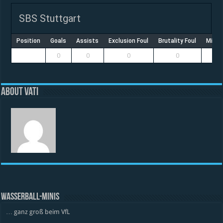
SBS Stuttgart
Position
Goals
Assists
Exclusion Foul
Brutality Foul
Misco
0
0
0
0
About vati
WASSERBALL-MINIS
… ganz groß beim VfL