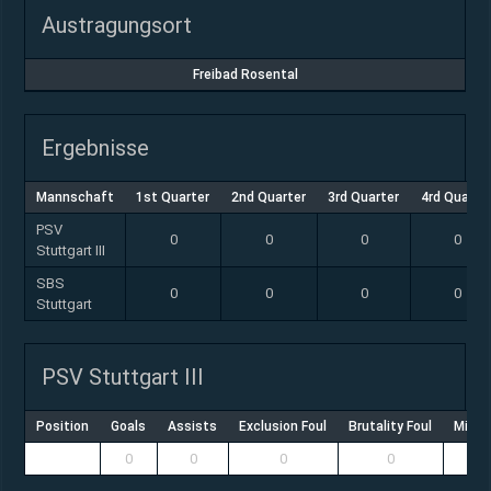
Austragungsort
Freibad Rosental
Ergebnisse
Mannschaft
1st Quarter
2nd Quarter
3rd Quarter
4rd Quarte
PSV
0
0
0
0
Stuttgart III
SBS
0
0
0
0
Stuttgart
PSV Stuttgart III
Position
Goals
Assists
Exclusion Foul
Brutality Foul
Misco
0
0
0
0