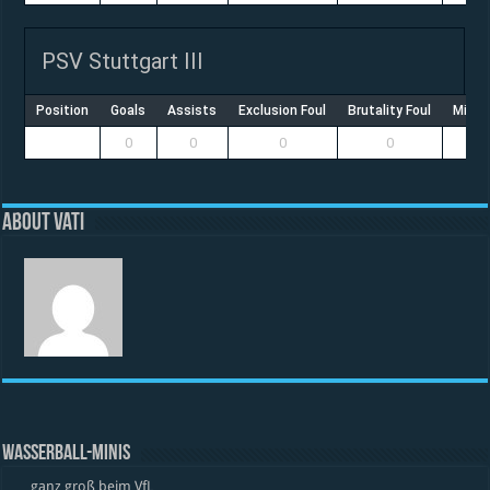
PSV Stuttgart III
Position
Goals
Assists
Exclusion Foul
Brutality Foul
Misco
0
0
0
0
About vati
WASSERBALL-MINIS
… ganz groß beim VfL