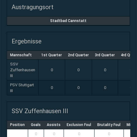
Austragungsort
Stadtbad Cannstatt
Ergebnisse
Mannschaft
1st Quarter
2nd Quarter
3rd Quarter
4rd Quar
SSV
Zuffenhausen
0
0
0
0
III
PSV Stuttgart
0
0
0
0
III
SSV Zuffenhausen III
Position
Goals
Assists
Exclusion Foul
Brutality Foul
Misco
0
0
0
0