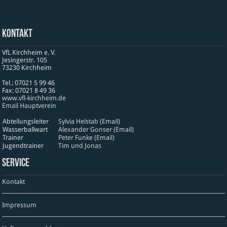
Kontakt
VfL Kirchheim e. V.
Jesinger­str. 105
73230 Kirch­heim
Tel.: 07021 5 99 46
Fax: 07021 8 49 36
www​.vfl​-kirch​heim​.de
Email Hauptverein
Abteilungsleiter
Sylvia Helstab (Email)
Wasserballwart
Alexander Gonser (Email)
Trainer
Peter Funke (Email)
Jugendtrainer
Tim und Jonas
Service
Kontakt
Impressum