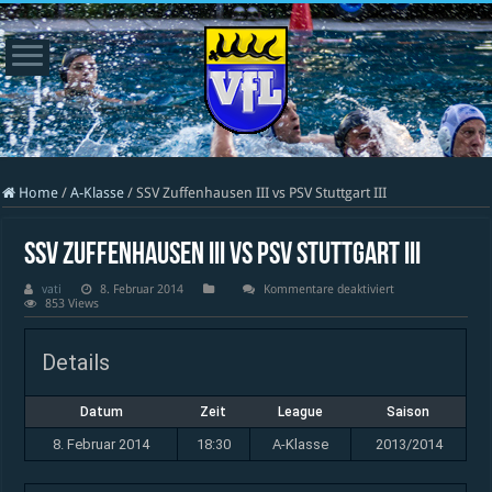
Home
/
A-Klasse
/
SSV Zuffenhausen III vs PSV Stuttgart III
SSV Zuffenhausen III vs PSV Stuttgart III
für
vati
8. Februar 2014
Kommentare deaktiviert
SSV
853 Views
Zuffenhausen
III
vs
Details
PSV
Stuttgart
III
Datum
Zeit
League
Saison
8. Februar 2014
18:30
A-Klasse
2013/2014