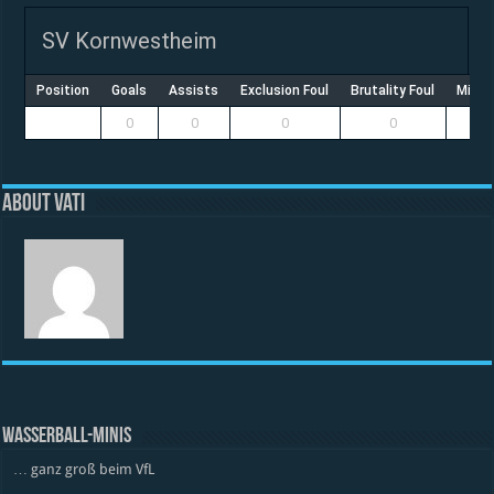
SV Kornwestheim
Position
Goals
Assists
Exclusion Foul
Brutality Foul
Misco
0
0
0
0
About vati
WASSERBALL-MINIS
… ganz groß beim VfL