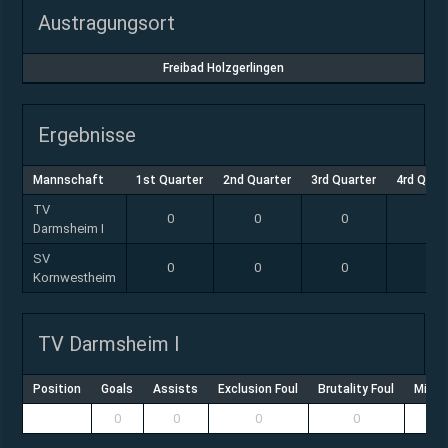
Austragungsort
Freibad Holzgerlingen
Ergebnisse
Mannschaft
1st Quarter
2nd Quarter
3rd Quarter
4rd Quar
TV
0
0
0
0
Darmsheim I
SV
0
0
0
0
Kornwestheim
TV Darmsheim I
Position
Goals
Assists
Exclusion Foul
Brutality Foul
Misco
0
0
0
0