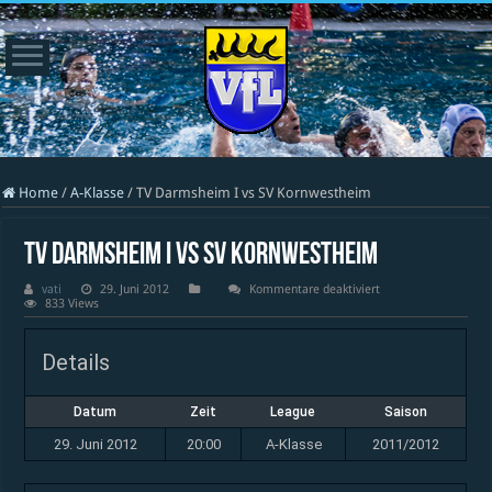
Home
/
A-Klasse
/
TV Darmsheim I vs SV Kornwestheim
TV Darmsheim I vs SV Kornwestheim
für
vati
29. Juni 2012
Kommentare deaktiviert
TV
833 Views
Darmsheim
I
vs
Details
SV
Kornwestheim
Datum
Zeit
League
Saison
29. Juni 2012
20:00
A-Klasse
2011/2012