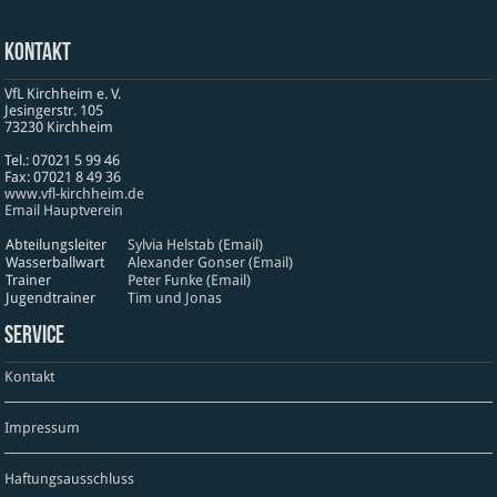
Kontakt
VfL Kirchheim e. V.
Jesinger­str. 105
73230 Kirch­heim
Tel.: 07021 5 99 46
Fax: 07021 8 49 36
www​.vfl​-kirch​heim​.de
Email Hauptverein
Abteilungsleiter
Sylvia Helstab (Email)
Wasserballwart
Alexander Gonser (Email)
Trainer
Peter Funke (Email)
Jugendtrainer
Tim und Jonas
Service
Kontakt
Impressum
Haftungsausschluss