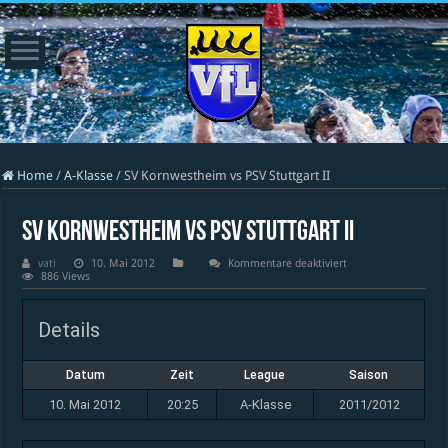
Home
/
A-Klasse
/
SV Kornwestheim vs PSV Stuttgart II
SV Kornwestheim vs PSV Stuttgart II
für
vati
10. Mai 2012
Kommentare deaktiviert
SV
886 Views
Kornwestheim
vs
PSV
Details
Stuttgart
II
Datum
Zeit
League
Saison
10. Mai 2012
20:25
A-Klasse
2011/2012