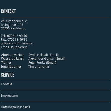
Kontakt
VfL Kirchheim e. V.
Jesinger­str. 105
73230 Kirch­heim
Tel.: 07021 5 99 46
Fax: 07021 8 49 36
www​.vfl​-kirch​heim​.de
Email Hauptverein
Abteilungsleiter
Sylvia Helstab (Email)
Wasserballwart
Alexander Gonser (Email)
Trainer
Peter Funke (Email)
Jugendtrainer
Tim und Jonas
Service
Kontakt
Impressum
Haftungsausschluss