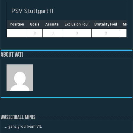
PSV Stuttgart II
Position
Goals
Assists
Exclusion Foul
Brutality Foul
Misco
0
0
0
0
About vati
WASSERBALL-MINIS
… ganz groß beim VfL