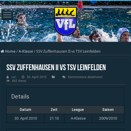
Home
/
A-Klasse
/
SSV Zuffenhausen II vs TSV Leinfelden
SSV Zuffenhausen II vs TSV Leinfelden
für
vati
30. April 2010
Kommentare deaktiviert
SSV
865 Views
Zuffenhausen
II
vs
Details
TSV
Leinfelden
Datum
Zeit
League
Saison
30. April 2010
21:10
A-Klasse
2009/2010