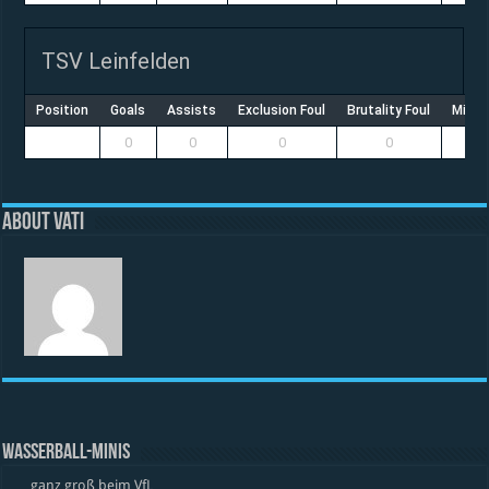
TSV Leinfelden
Position
Goals
Assists
Exclusion Foul
Brutality Foul
Misco
0
0
0
0
About vati
WASSERBALL-MINIS
… ganz groß beim VfL