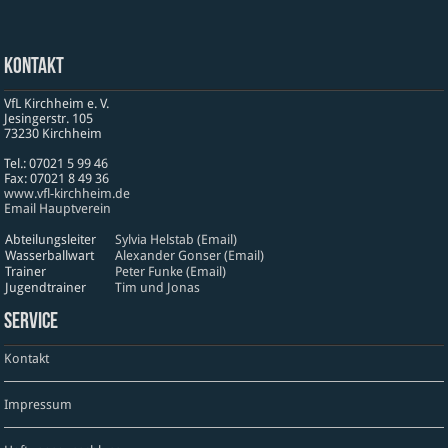
Kontakt
VfL Kirchheim e. V.
Jesinger­str. 105
73230 Kirch­heim
Tel.: 07021 5 99 46
Fax: 07021 8 49 36
www​.vfl​-kirch​heim​.de
Email Hauptverein
Abteilungsleiter
Sylvia Helstab (Email)
Wasserballwart
Alexander Gonser (Email)
Trainer
Peter Funke (Email)
Jugendtrainer
Tim und Jonas
Service
Kontakt
Impressum