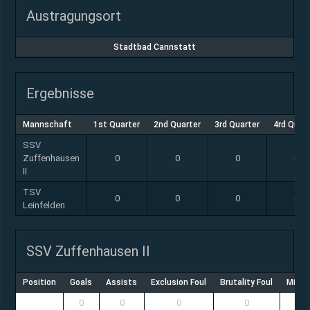
Austragungsort
Stadtbad Cannstatt
Ergebnisse
Mannschaft
1st Quarter
2nd Quarter
3rd Quarter
4rd Quar
SSV
Zuffenhausen
0
0
0
0
II
TSV
0
0
0
0
Leinfelden
SSV Zuffenhausen II
Position
Goals
Assists
Exclusion Foul
Brutality Foul
Misco
0
0
0
0