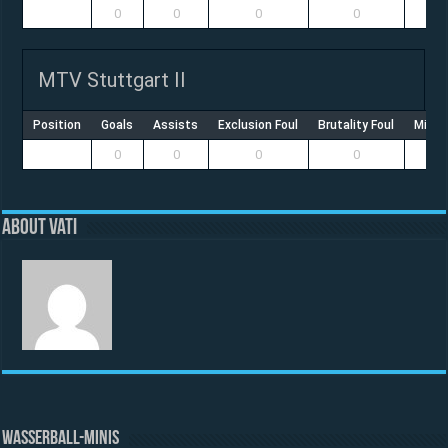
0
0
0
0
MTV Stuttgart II
Position
Goals
Assists
Exclusion Foul
Brutality Foul
Misco
0
0
0
0
About vati
WASSERBALL-MINIS