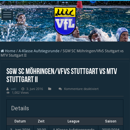
Home
/
A-Klasse Aufstiegsrunde
/
SGW SC Möhringen/VfvS Stuttgart vs
MTV Stuttgart II
SGW SC Möhringen/VfvS Stuttgart vs MTV
Stuttgart II
für
vati
3. Juni 2016
Kommentare deaktiviert
SGW
1,002 Views
SC
Möhringen/VfvS
Stuttgart
Details
vs
MTV
Stuttgart
II
Datum
Zeit
League
Saison
3. Juni 2016
20:30
A-Klasse Aufstiegsrunde
2015/2016