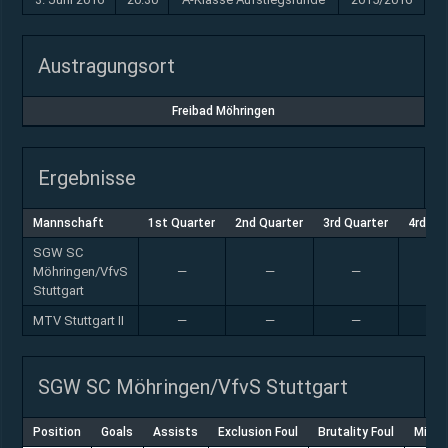
Austragungsort
Freibad Möhringen
Ergebnisse
Mannschaft
1st Quarter
2nd Quarter
3rd Quarter
4rd Qu
SGW SC
Möhringen/VfvS
—
—
—
—
Stuttgart
MTV Stuttgart II
—
—
—
—
SGW SC Möhringen/VfvS Stuttgart
Position
Goals
Assists
Exclusion Foul
Brutality Foul
Misco