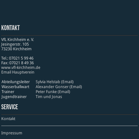
Kontakt
VfL Kirchheim e. V.
Jesinger­str. 105
73230 Kirch­heim
Tel.: 07021 5 99 46
Fax: 07021 8 49 36
www​.vfl​-kirch​heim​.de
Email Hauptverein
Abteilungsleiter
Sylvia Helstab (Email)
Wasserballwart
Alexander Gonser (Email)
Trainer
Peter Funke (Email)
Jugendtrainer
Tim und Jonas
Service
Kontakt
Impressum