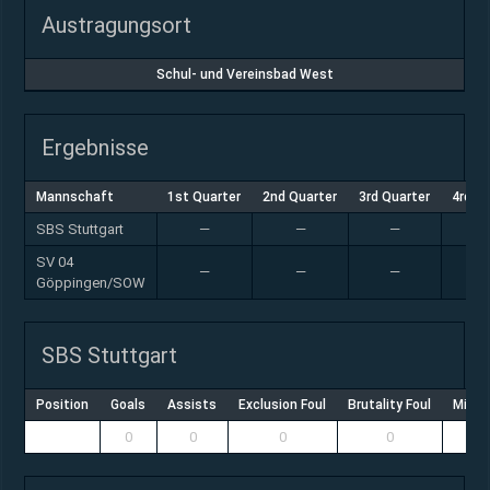
Austragungsort
Schul- und Vereinsbad West
Ergebnisse
Mannschaft
1st Quarter
2nd Quarter
3rd Quarter
4rd Q
SBS Stuttgart
—
—
—
SV 04
—
—
—
Göppingen/SOW
SBS Stuttgart
Position
Goals
Assists
Exclusion Foul
Brutality Foul
Misco
0
0
0
0