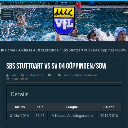
Home
/
A-Klasse Aufstiegsrunde
/
SBS Stuttgart vs SV 04 Göppingen/SOW
SBS Stuttgart vs SV 04 Göppingen/SOW
für
vati
3. Mai 2016
Kommentare deaktiviert
SBS
1,008 Views
Stuttgart
vs
SV
Details
04
Göppingen/SOW
Datum
Zeit
League
Saison
3. Mai 2016
20:45
A-Klasse Aufstiegsrunde
2015/2016