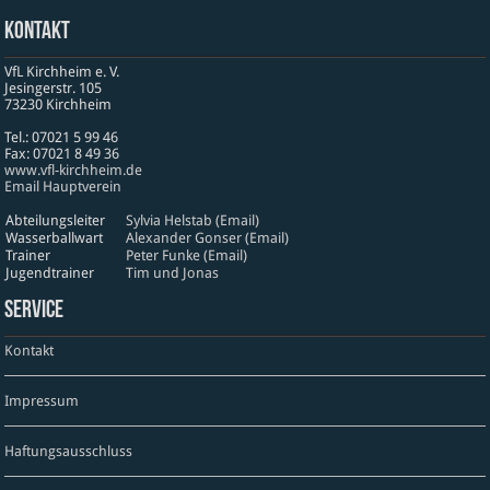
Kontakt
VfL Kirchheim e. V.
Jesinger­str. 105
73230 Kirch­heim
Tel.: 07021 5 99 46
Fax: 07021 8 49 36
www​.vfl​-kirch​heim​.de
Email Hauptverein
Abteilungsleiter
Sylvia Helstab (Email)
Wasserballwart
Alexander Gonser (Email)
Trainer
Peter Funke (Email)
Jugendtrainer
Tim und Jonas
Service
Kontakt
Impressum
Haftungsausschluss