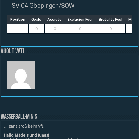
SV 04 Göppingen/SOW
Position
Goals
Assists
Exclusion Foul
Brutality Foul
Misco
0
0
0
0
About vati
WASSERBALL-MINIS
… ganz groß beim VfL
Hallo Mädels und Jungs!